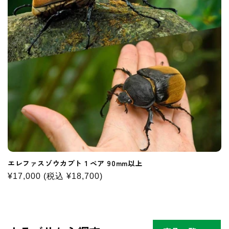
:
エレファスゾウカブト１ペア 90mm以上
通
¥17,000
(税込
通
¥18,700
)
常
常
価
価
格
格