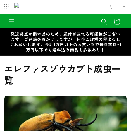
コンテ
ンツに
進む
カ
ー
ト
発送拠点が熊本県のため、送付が遅れる可能性がござい
ます。ご迷惑をおかけしますが、何卒ご理解の程よろし
くお願いします。合計1万円以上のお買い物で送料無料*1
万円以下でも送料込み商品も多数あり！
コ
エレファスゾウカブト成虫一
レ
覧
ク
シ
ョ
ン