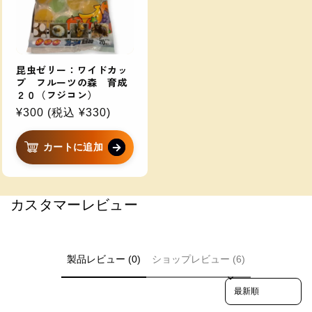
昆虫ゼリー：ワイドカッ
プ フルーツの森 育成
２０（フジコン）
通
¥300
(税込
通
¥330
)
常
常
価
価
カートに追加
格
格
カスタマーレビュー
製品レビュー (0)
ショップレビュー (6)
Sort reviews by