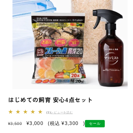
はじめての飼育 安心4点セット
1
(1)
レビューを読む
レ
ビ
通
セ
¥3,000
(税込
セ
¥3,300
)
¥3,500
セール
ュ
常
ー
ー
ー