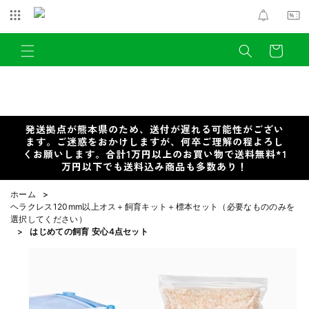
コンテ
ンツに
進む
カ
ー
ト
発送拠点が熊本県のため、送付が遅れる可能性がござい
ます。ご迷惑をおかけしますが、何卒ご理解の程よろし
くお願いします。合計1万円以上のお買い物で送料無料*1
万円以下でも送料込み商品も多数あり！
ホーム
>
ヘラクレス120mm以上オス＋飼育キット＋標本セット（必要なもののみを
選択してください）
>
はじめての飼育 安心4点セット
商品情
報にス
キップ