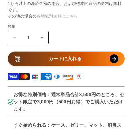
1万円以上の決済金額の場合、および標本関連品の送料は無料
価
ル
ル
数
です。
の
格
価
価
合
その他の場合の
各地域別送料はこちら
格
格
計
数量
数
量
は
は
じ
じ
め
め
カートに入れる
て
て
の
の
飼
飼
育
育
安
安
お得な特別価格：通常単品合計3,500円のところ、セ
心
心
ット限定で3,000円（500円お得）でご購入いただけ
4
4
点
点
ます。
セ
セ
ッ
ッ
すぐ始められる：ケース、ゼリー、マット、消臭ス