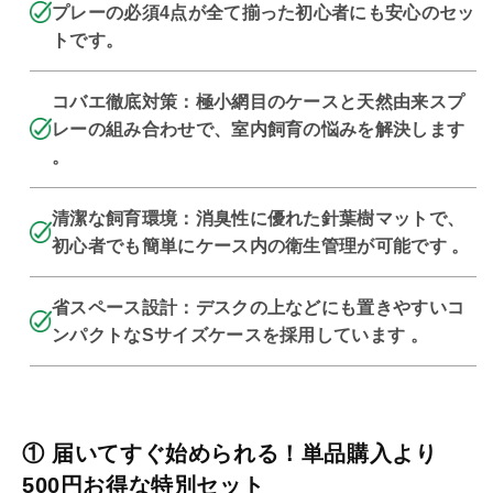
ト
ト
プレーの必須4点が全て揃った初心者にも安心のセッ
の
の
トです。
数
数
量
量
コバエ徹底対策：極小網目のケースと天然由来スプ
を
を
レーの組み合わせで、室内飼育の悩みを解決します
減
増
。
ら
や
す
す
清潔な飼育環境：消臭性に優れた針葉樹マットで、
初心者でも簡単にケース内の衛生管理が可能です 。
省スペース設計：デスクの上などにも置きやすいコ
ンパクトなSサイズケースを採用しています 。
① 届いてすぐ始められる！単品購入より
500円お得な特別セット