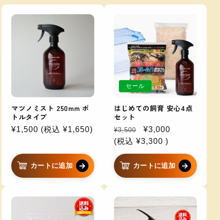
セール
マツノミスト 250mm ボ
はじめての飼育 安心4点
トルタイプ
セット
通
¥1,500
(税込
通
¥1,650
)
通
セ
¥3,000
¥3,500
常
常
常
(税込
セ
¥3,300
ー
)
価
価
価
ー
ル
格
格
格
ル
価
カートに追加
カートに追加
価
格
格