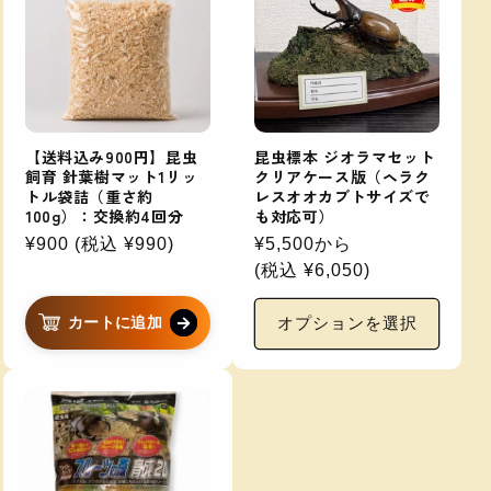
【送料込み900円】昆虫
昆虫標本 ジオラマセット
飼育 針葉樹マット1リッ
クリアケース版（ヘラク
トル袋詰（重さ約
レスオオカブトサイズで
100g）：交換約4回分
も対応可）
通
¥900
(税込
通
¥990
)
通
¥5,500から
常
常
常
(税込
通
¥6,050
)
価
価
価
常
格
格
格
価
カートに追加
オプションを選択
格